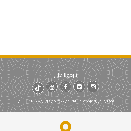
تابعونا على
(جمعية بحرينية مرخصة تحت قيد رقم 4/ ج/ د خ ع وتاريخ 1990/12/26م)