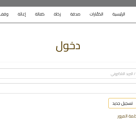
الرئيسية
الكفّارات
صدقة
زكاة
كفالة
إغاثة
وقف
دخول
تسجيل جديد
مة المرور