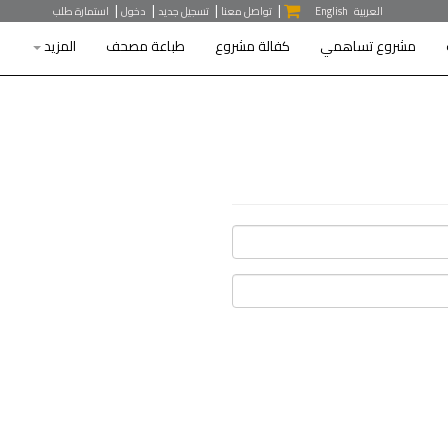
|
|
|
|
العربية
English
تواصل معنا
تسجيل جديد
دخول
استمارة طلب
مشروع تساهمي
كفالة مشروع
طباعة مصحف
المزيد