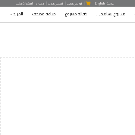
|
|
|
|
العربية
English
تواصل معنا
تسجيل جديد
دخول
استمارة طلب
مشروع تساهمي
كفالة مشروع
طباعة مصحف
المزيد