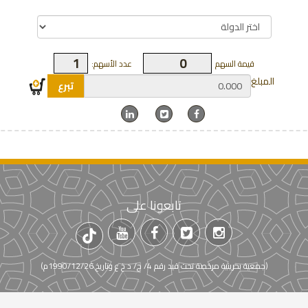
قيمة السهم
عدد الأسهم:
المبلغ
تبرع
تابعونا على
(جمعية بحرينية مرخصة تحت قيد رقم 4/ ج/ د خ ع وتاريخ 1990/12/26م)